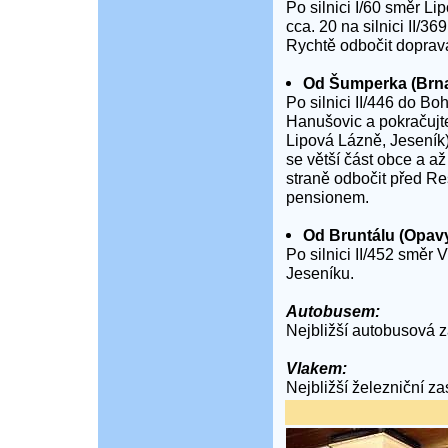
Po silnici I/60 směr Li
cca. 20 na silnici II/
Rychtě odbočit doprava
Od Šumperka (Brna,
Po silnici II/446 do Bo
Hanušovic a pokračujt
Lipová Lázně, Jeseník)
se větší část obce a až
straně odbočit před Re
pensionem.
Od Bruntálu (Opavy
Po silnici II/452 směr
Jeseníku.
Autobusem:
Nejbližší autobusová 
Vlakem:
Nejbližší železniční z