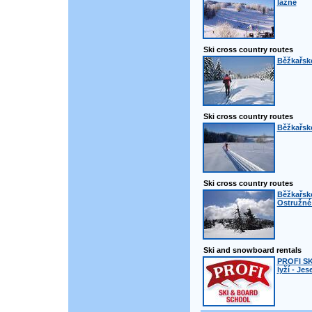
lázně
Ski cross country routes
Běžkařské
Ski cross country routes
Běžkařské
Ski cross country routes
Běžkařsk
Ostružné 
Ski and snowboard rentals
PROFI S
lyží - Jes