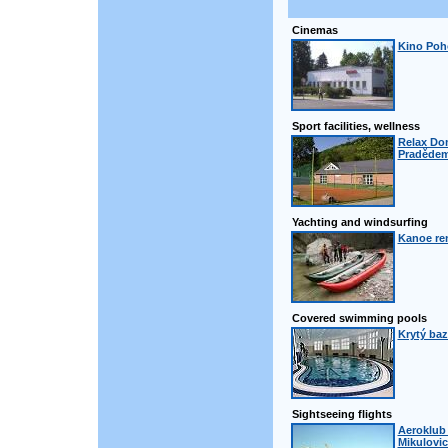
Cinemas
Kino Poh
Sport facilities, wellness
Relax Do
Praděde
Yachting and windsurfing
Kanoe ren
Covered swimming pools
Krytý baz
Sightseeing flights
Aeroklub 
Mikulovic