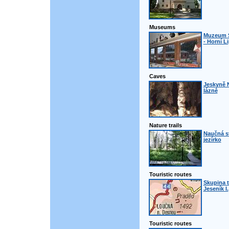
Museums
Muzeum 
- Horní L
Caves
Jeskyně 
lázně
Nature trails
Naučná s
jezírko
Touristic routes
Skupina t
Jeseník I.
Touristic routes