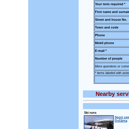
Your term required *
First name and surnam
Street and house No.
Town and code
Phone
Mobil phone
E-mail *
Number of people
More questions or comm
* items labeled with aste
Nearby servi
Ski runs
Sport cen
Ovčárna