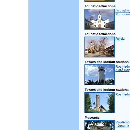
Touristic attractions
Poutní m
Pomocné 
Touristic attractions
Rejvíz
Towers and lookout stations
Rozhledn
Zlaté Hor
Towers and lookout stations
Rozhledn
Museums
Vlastivě
- Jeseník