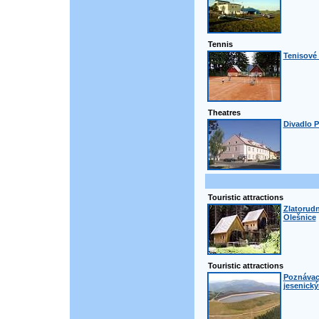
Tennis
Tenisové 
Theatres
Divadlo P
Touristic attractions
Zlatorudn
Olešnice
Touristic attractions
Poznávací
jesenick