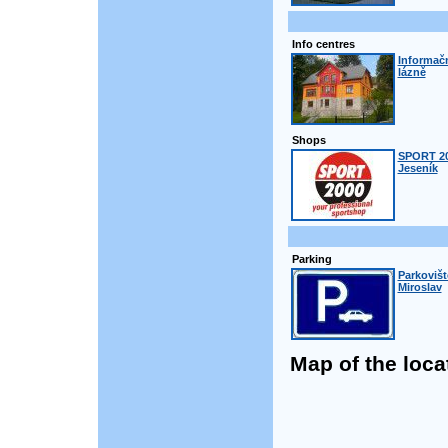
Info centres
Informačn
lázně
Shops
SPORT 20
Jeseník
Parking
Parkovišt
Miroslav
Map of the loca