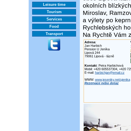
okolních blízkých
Leisure time
Miroslav, Ramzová
Tourism
a výlety po keprn
Services
Rychlebských hor
Food
Na Rychtě Vám za
Transport
Adresa
:
Jan Harbich
Pension U Jeníka
Lipová 244
79061 Lipová - lázně
Kontakt
: Petra Harbichová
Mobil: +420 605537304, +420 7
E-mail:
harbichjan@email.cz
WWW:
www.jeseniky.net/ujenika
Rezervace nebo dotaz