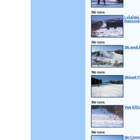
Ski runs
Lyžařské 
Ramzová
Ski runs
Ski areál
Ski runs
Skipark F
Ski runs
Vlek Kříž
Ski runs
Ski Centr