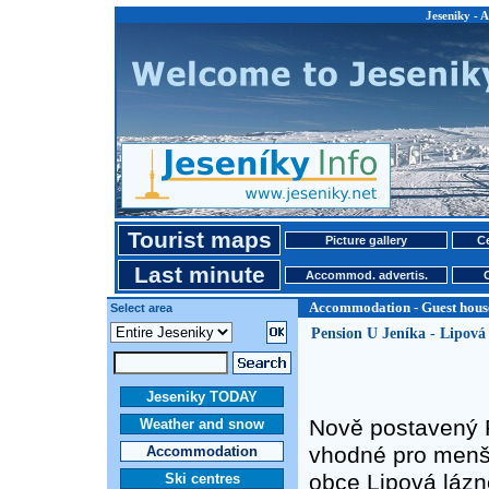
Jeseniky - 
Tourist maps
Picture gallery
Ce
Last minute
Accommod. advertis.
Accommodation - Guest hous
Select area
Pension U Jeníka - Lipová
Jeseniky TODAY
Nově postavený 
Weather and snow
vhodné pro menší
Accommodation
obce Lipová lázn
Ski centres