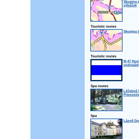
Skupina t
výběžek
Touristic routes
Skupina t
Touristic routes
M 47 Horn
vodopády
Spa routes
Léčebné 
Priessnit
Spa
Lázně Do