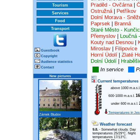
Praděd - Ovčárna
|
Č
Tourism
Ostružná
|
Petříkov
Services
Dolní Morava - Sněž
Food
Paprsek
|
Branná
Transport
Staré Město - Kunči
Přemyslov
|
Loučná 
Kouty nad Desnou
|
Miroslav
|
Filipovice
Guestbook
Horní Údolí
|
Zlaté H
Copyright
Dolní Údolí
|
Hraběši
Audience statistics
Contact
In service
Pa
New pictures
Current temperatures
above 1000 m.a.s.l
16
600-1000 m.a.s.l.
under 600 m.a.s.l.
Temperatures in Jes
Zámek Bludov
Weather forecast
9.8.
- Somewhat cloudy. Day
temperatures 25/29°C. Night
temperatures 17/13°C.