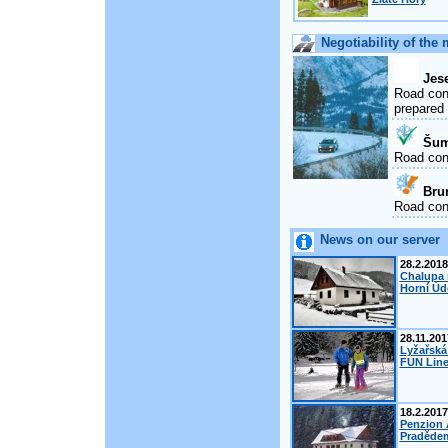
Negotiability of the
Jese
Road cond
prepared 
Šump
Road con
Brun
Road cond
News on our server
28.2.2018
Chalupa 
Horní Úd
28.11.201
Lyžařská
FUN Line
18.2.2017
Penzion 
Pradědem