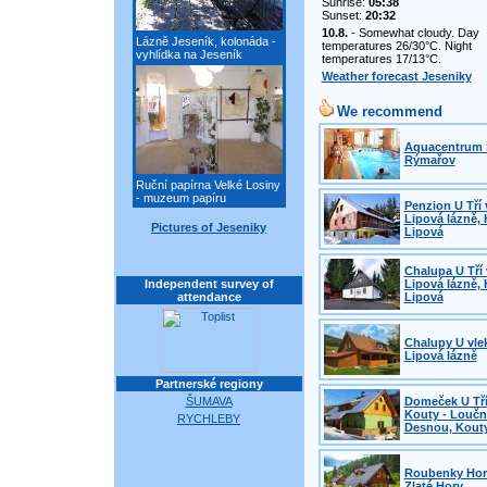
Sunrise:
05:38
Sunset:
20:32
10.8.
- Somewhat cloudy. Day
Lázně Jeseník, kolonáda -
temperatures 26/30°C. Night
vyhlídka na Jeseník
temperatures 17/13°C.
Weather forecast Jeseniky
We recommend
Aquacentrum 
Rýmařov
Ruční papírna Velké Losiny
- muzeum papíru
Penzion U Tří 
Lipová lázně, 
Pictures of Jeseniky
Lipová
Chalupa U Tří 
Independent survey of
Lipová lázně, 
attendance
Lipová
Chalupy U vle
Lipová lázně
Partnerské regiony
ŠUMAVA
Domeček U Tří
Kouty - Loučn
RYCHLEBY
Desnou, Kout
Roubenky Horn
Zlaté Hory