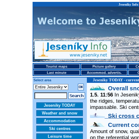
Jeseniky Info 
Tourist maps
Picture gallery
Ce
Last minute
Accommod. advertis.
Jeseniky TODAY - current
Select area
Overall sn
1.5. 11:56
In Jeseniky
the ridges, temperatu
Jeseniky TODAY
impassable. Ski cent
Weather and snow
Ski cross 
Accommodation
Current con
Ski centres
Amount of snow, qualit
Leisure time
on the referential wo