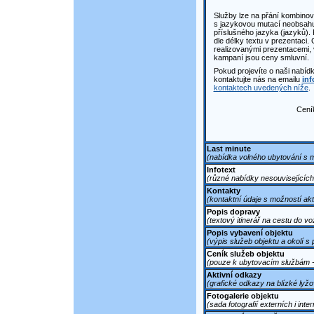
Služby lze na přání kombinova
s jazykovou mutací neobsahuj
příslušného jazyka (jazyků).
dle délky textu v prezentaci.
realizovanými prezentacemi,
kampaní jsou ceny smluvní.
Pokud projevíte o naši nabíd
kontaktujte nás na emailu
inf
kontaktech uvedených níže
.
Ceník
Last minute
(nabídka volného ubytování s m
Infotext
(různé nabídky nesouvisejících
Kontakty
(kontaktní údaje s možností akt
Popis dopravy
(textový itinerář na cestu do vo
Popis vybavení objektu
(výpis služeb objektu a okolí s
Ceník služeb objektu
(pouze k ubytovacím službám -
Aktivní odkazy
(grafické odkazy na blízké lyžová
Fotogalerie objektu
(sada fotografií externích i inter