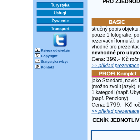
PRO ZJEDNOD
Turystyka
Usługi
Żywienie
stručný popis objektu,
Transport
pouze 1 fotografie, po
rezervační formulář, 
vhodné pro prezentaci
Księga odwiedzin
nevhodné pro ubyto
Copyright
399.- Kč
Cena:
ročn
Statystyka wizyt
>> příklad prezentace
Kontakt
jako Standard, navíc 
(možno zvolit jazyk), 
1 kategorii (např. Uby
(např. Penziony)
1799.- Kč
Cena:
roč
>> příklad prezentace
CENÍK JEDNOTLIV