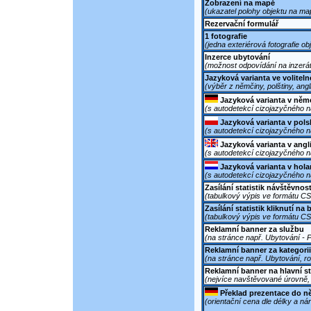
Zobrazení na mapě
(ukazatel polohy objektu na ma
Rezervační formulář
1 fotografie
(jedna exteriérová fotografie ob
Inzerce ubytování
(možnost odpovídání na inzerát
Jazyková varianta ve volitel
(výběr z němčiny, polštiny, angl
Jazyková varianta v něm
(s autodetekcí cizojazyčného 
Jazyková varianta v pol
(s autodetekcí cizojazyčného 
Jazyková varianta v angl
(s autodetekcí cizojazyčného 
Jazyková varianta v hol
(s autodetekcí cizojazyčného 
Zasílání statistik návštěvnos
(tabulkový výpis ve formátu C
Zasílání statistik kliknutí na
(tabulkový výpis ve formátu C
Reklamní banner za službu
(na stránce např. Ubytování - P
Reklamní banner za kategorii
(na stránce např. Ubytování, ro
Reklamní banner na hlavní s
(nejvíce navštěvované úrovně, 
Překlad prezentace do n
(orientační cena dle délky a ná