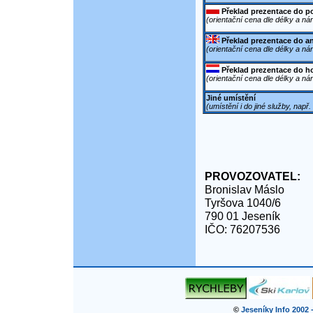
Překlad prezentace do p
(orientační cena dle délky a ná
Překlad prezentace do a
(orientační cena dle délky a ná
Překlad prezentace do h
(orientační cena dle délky a ná
Jiné umístění
(umístění i do jiné služby, např
PROVOZOVATEL:
Bronislav Máslo
Tyršova 1040/6
790 01 Jeseník
IČO: 76207536
©
Jeseníky Info 2002 