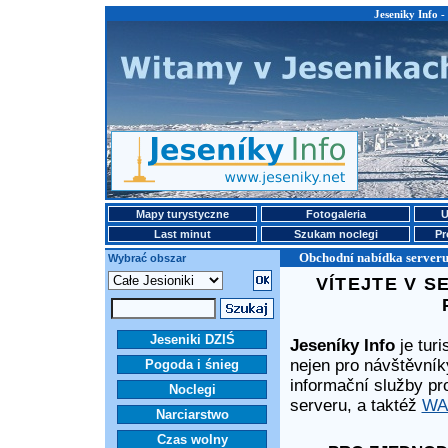
Jeseniky Info -
Mapy turystyczne
Fotogaleria
U
Last minut
Szukam noclegi
Pr
Obchodní nabídka serveru 
Wybrać obszar
VÍTEJTE V S
Jeseniki DZIŚ
Jeseníky Info
je turi
nejen pro návštěvní
Pogoda i śnieg
informační služby p
Noclegi
serveru, a taktéž
WAP
Narciarstwo
Czas wolny