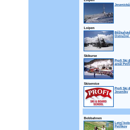
Loipen
Jesenická
Loipen
Běžkařské
Ostružné 
Skikurse
Profi Ski 
areál Petř
Skiservice
Profi Ski 
Jeseníky
Bobbahnen
Letní bob
Petříkov