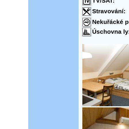
TV/SAT:
Stravování:
Nekuřácké p
Úschovna ly