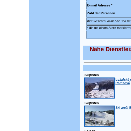
E-mail Adresse *
Zahl der Personen
Ihre weiteren Wünsche und B
* die mit einem Stern markierte
Nahe Dienstle
Skipisten
Lyžařské 
Ramzová
Skipisten
Ski areál 