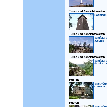
Türme und Aussichtswarten
Rozhledna
Türme und Aussichtswarten
Vyhlídka 
Jeseník
Türme und Aussichtswarten
Vyhlídka Č
údolí u J
Museen
Vlastivěd
- Jeseník
Museen
Vlastivě