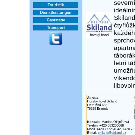
severn
Touristik
ideální
Dienstleistungen
Skiland
Gaststätte
čtyřlůž
Transport
každého
sprchov
apartmá
táborá
letní t
umožňuj
víkendo
libovol
Adresa
:
Horský hotel Skiland
Ostružná 66E
78825 Branná
Kontakt
: Martina Olejníková
Telefon: +420 583230068
Mobil: +420 777254542, +420 7
E-mail:
skiland@skiland.cz