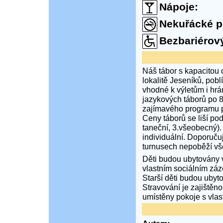
Nápoje:
Nekuřácké p
Bezbariérový
Náš tábor s kapacitou c
lokalitě Jeseníků, pobl
vhodné k výletům i hrá
jazykových táborů po 8
zajímavého programu p
Ceny táborů se liší pod
taneční, 3.všeobecný). 
individuální. Doporuču
turnusech nepoběží vš
Děti budou ubytovány 
vlastním sociálním záz
Starší děti budou ubyto
Stravování je zajištěn
umístěny pokoje s vla