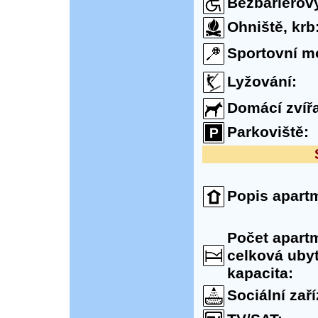
Bezbariérový
Ohniště, krb
Sportovní m
Lyžování:
Domácí zvířa
Parkoviště:
Popis apart
Počet apart
celková uby
kapacita:
Sociální zaří