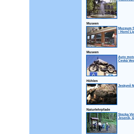
Museen
Muzeum S
- Horní L
Museen
Auto mot
Česká Ves
Höhlen
Jeskyně N
Naturlehrpfade
Stezka Vin
Jeseník, l