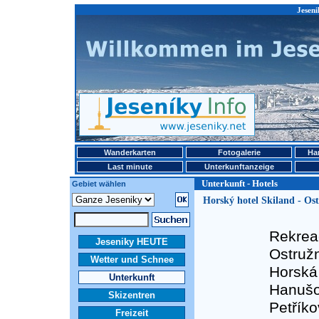
Jeseni
Wanderkarten
Fotogalerie
Ha
Last minute
Unterkunftanzeige
Unterkunft - Hotels
Gebiet wählen
Horský hotel Skiland - Os
Rekreač
Jeseniky HEUTE
Ostružn
Wetter und Schnee
Horská 
Unterkunft
Hanušo
Skizentren
Petřík
Freizeit