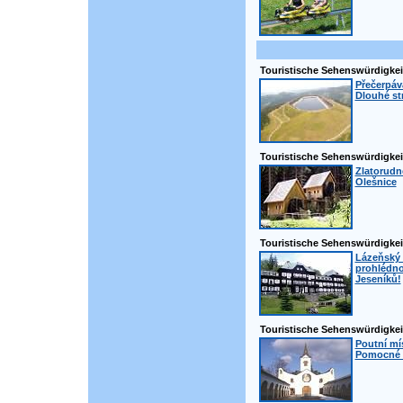
Touristische Sehenswürdigkei
Přečerpáva
Dlouhé st
Touristische Sehenswürdigkei
Zlatorudné
Olešnice
Touristische Sehenswürdigkei
Lázeňský 
prohlédno
Jeseníků!
Touristische Sehenswürdigkei
Poutní mí
Pomocné -