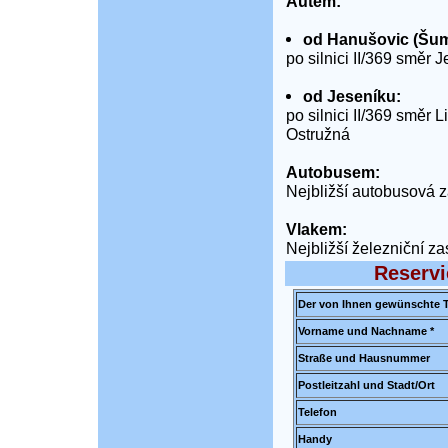
Autem:
od Hanušovic (Šum
po silnici II/369 směr 
od Jeseníku:
po silnici II/369 směr 
Ostružná
Autobusem:
Nejbližší autobusová 
Vlakem:
Nejbližší železniční z
Reservi
Der von Ihnen gewünschte T
Vorname und Nachname *
Straße und Hausnummer
Postleitzahl und Stadt/Ort
Telefon
Handy