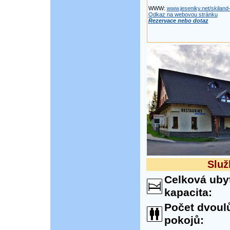
WWW:
www.jeseniky.net/skiland
Odkaz na webovou stránku
Rezervace nebo dotaz
Služ
Celková uby
kapacita:
Počet dvoul
pokojů: