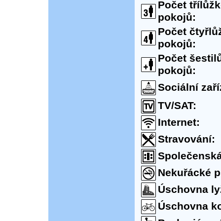
Počet třílůž
pokojů:
Počet čtyřl
pokojů:
Počet šesti
pokojů:
Sociální zaří
TV/SAT:
Internet:
Stravování:
Společenská
Nekuřácké p
Úschovna ly
Úschovna ko