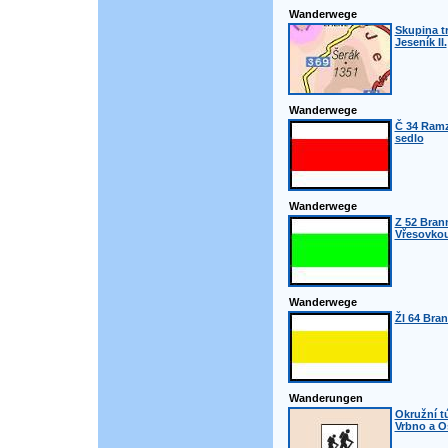
Wanderwege
Skupina t
Jeseník II.
Wanderwege
Č 34 Ramz
sedlo
Wanderwege
Z 52 Bran
Vřesovko
Wanderwege
Žl 64 Bran
Wanderungen
Okružní t
Vrbno a O