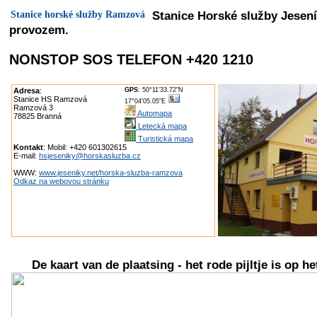
Stanice horské služby Ramzová
Stanice Horské služby Jesení
provozem.
NONSTOP SOS TELEFON +420 1210
Adresa
:
GPS
: 50°11'33.72"N
Stanice HS Ramzová
17°04'05.05"E
Ramzová 3
Automapa
78825 Branná
Letecká mapa
Turistická mapa
Kontakt
: Mobil: +420 601302615
E-mail:
hsjeseniky@horskasluzba.cz
WWW:
www.jeseniky.net/horska-sluzba-ramzova
Odkaz na webovou stránku
De kaart van de plaatsing - het rode pijltje is op he