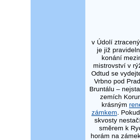
v Údolí ztracený
je již pravide
konání mezi
mistrovství v rý
Odtud se vydejt
Vrbno pod Pra
Bruntálu – nejst
zemích Korun
krásným
ren
zámkem
. Pokud
skvosty nestačí
směrem k Ry
horám na záme