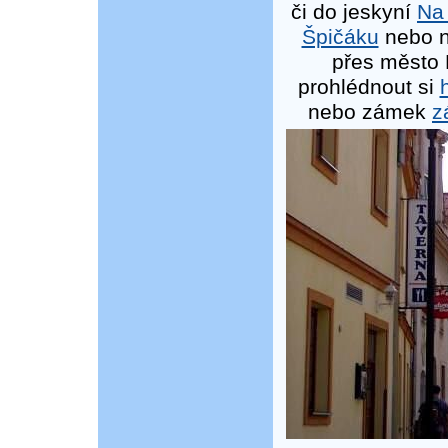
či do jeskyní
Na
Špičáku
nebo n
přes město
prohlédnout si
nebo zámek
z