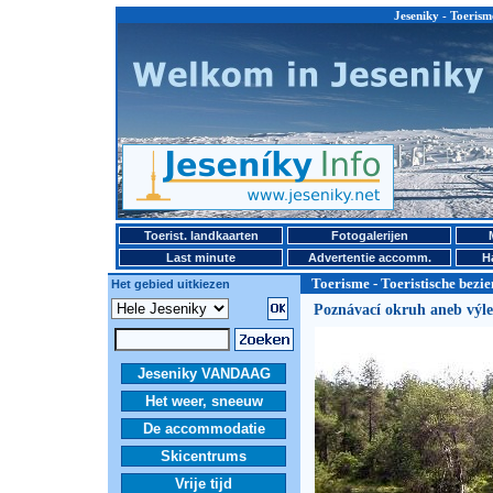
Jeseniky - Toerism
Toerist. landkaarten
Fotogalerijen
Last minute
Advertentie accomm.
H
Toerisme - Toeristische bez
Het gebied uitkiezen
Poznávací okruh aneb výle
Jeseniky VANDAAG
Het weer, sneeuw
De accommodatie
Skicentrums
Vrije tijd