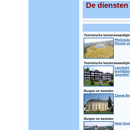
De diensten
Toeristische bezienswaardig
Přečerpáva
Dlouhé st
Toeristische bezienswaardig
Lázeňský 
prohlédno
Jeseníků!
Burgen en kastelen
Zámek Bru
Burgen en kastelen
Hrad Sovi