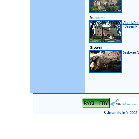
Museums
Vlastivěd
- Jeseník
Grotten
Jeskyně N
©
Jeseníky Info 2002 